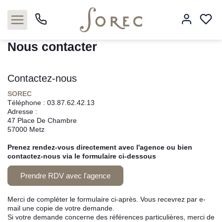
Accueil
Immeubles
Nous contacter
Nous contacter
Contactez-nous
Acheter
SOREC
Téléphone :
03.87.62.42.13
Louer
Adresse :
47 Place De Chambre
57000
Metz
Estimer
Prenez rendez-vous directement avec l'agence ou bien
Neuf
contactez-nous via le formulaire ci-dessous
Prendre RDV avec l'agence
Gestion
Merci de compléter le formulaire ci-après. Vous recevrez par e-
Syndic
mail une copie de votre demande.
Si votre demande concerne des références particulières, merci de