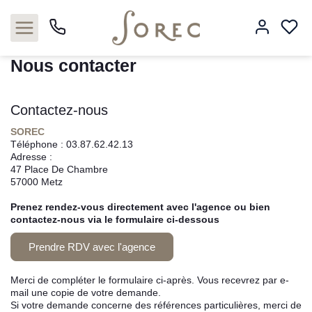
Accueil
Studio T1
Nous contacter
Nous contacter
Contactez-nous
Acheter
SOREC
Téléphone :
03.87.62.42.13
Louer
Adresse :
47 Place De Chambre
57000
Metz
Estimer
Prenez rendez-vous directement avec l'agence ou bien
Neuf
contactez-nous via le formulaire ci-dessous
Prendre RDV avec l'agence
Gestion
Merci de compléter le formulaire ci-après. Vous recevrez par e-
Syndic
mail une copie de votre demande.
Si votre demande concerne des références particulières, merci de