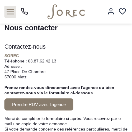
Accueil
3 pièces
Nous contacter
Nous contacter
Contactez-nous
Acheter
SOREC
Téléphone :
03.87.62.42.13
Louer
Adresse :
47 Place De Chambre
57000
Metz
Estimer
Prenez rendez-vous directement avec l'agence ou bien
Neuf
contactez-nous via le formulaire ci-dessous
Prendre RDV avec l'agence
Gestion
Merci de compléter le formulaire ci-après. Vous recevrez par e-
Syndic
mail une copie de votre demande.
Si votre demande concerne des références particulières, merci de