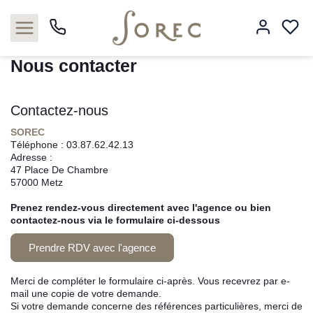
Accueil
Studio T1
Nous contacter
Nous contacter
Contactez-nous
Acheter
SOREC
Téléphone :
03.87.62.42.13
Louer
Adresse :
47 Place De Chambre
57000
Metz
Estimer
Prenez rendez-vous directement avec l'agence ou bien
Neuf
contactez-nous via le formulaire ci-dessous
Prendre RDV avec l'agence
Gestion
Merci de compléter le formulaire ci-après. Vous recevrez par e-
Syndic
mail une copie de votre demande.
Si votre demande concerne des références particulières, merci de