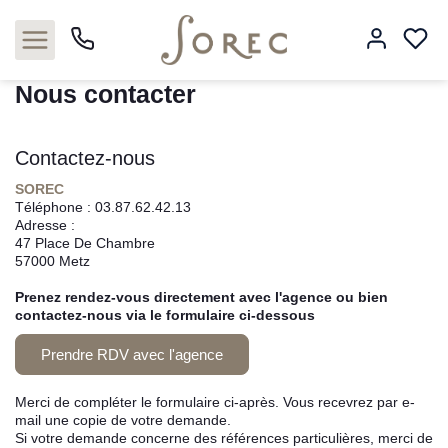
Accueil
4 pièces
Nous contacter
Nous contacter
Contactez-nous
Acheter
SOREC
Téléphone :
03.87.62.42.13
Louer
Adresse :
47 Place De Chambre
57000
Metz
Estimer
Prenez rendez-vous directement avec l'agence ou bien
Neuf
contactez-nous via le formulaire ci-dessous
Prendre RDV avec l'agence
Gestion
Merci de compléter le formulaire ci-après. Vous recevrez par e-
Syndic
mail une copie de votre demande.
Si votre demande concerne des références particulières, merci de