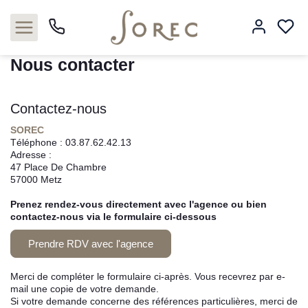
Accueil
3 pièces
Nous contacter
Nous contacter
Contactez-nous
Acheter
SOREC
Téléphone :
03.87.62.42.13
Louer
Adresse :
47 Place De Chambre
57000
Metz
Estimer
Prenez rendez-vous directement avec l'agence ou bien
Neuf
contactez-nous via le formulaire ci-dessous
Prendre RDV avec l'agence
Gestion
Merci de compléter le formulaire ci-après. Vous recevrez par e-
Syndic
mail une copie de votre demande.
Si votre demande concerne des références particulières, merci de