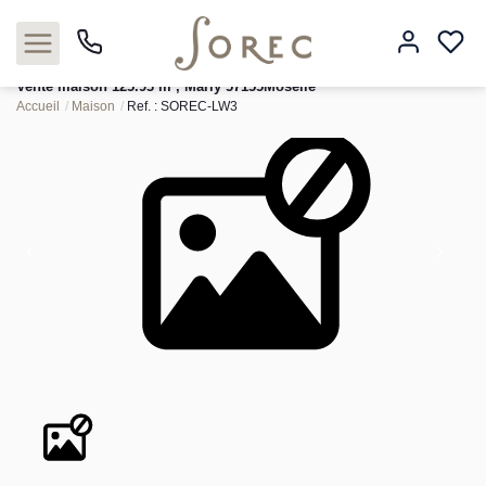
Vente maison 125.93 m², Marly 57155Moselle
Accueil
Maison
Ref. : SOREC-LW3
Acheter
Louer
Estimer
Neuf
Gestion
Syndic