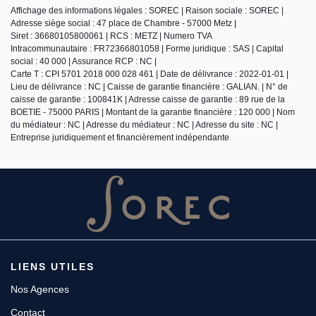
Affichage des informations légales : SOREC | Raison sociale : SOREC |
Adresse siège social : 47 place de Chambre - 57000 Metz |
Siret : 36680105800061 | RCS : METZ | Numero TVA
Intracommunautaire : FR72366801058 | Forme juridique : SAS | Capital
social : 40 000 | Assurance RCP : NC |
Carte T : CPI 5701 2018 000 028 461 | Date de délivrance : 2022-01-01 |
Lieu de délivrance : NC | Caisse de garantie financière : GALIAN. | N° de
caisse de garantie : 100841K | Adresse caisse de garantie : 89 rue de la
BOETIE - 75000 PARIS | Montant de la garantie financière : 120 000 | Nom
du médiateur : NC | Adresse du médiateur : NC | Adresse du site : NC |
Entreprise juridiquement et financièrement indépendante
LIENS UTILES
Nos Agences
Contact