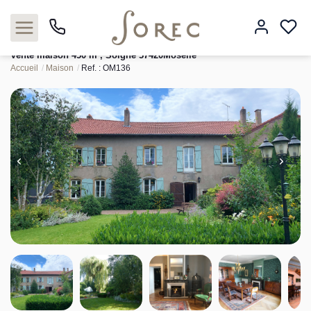
Vente maison 450 m², Solgne 57420Moselle
Accueil
Maison
Ref. : OM136
Acheter
Louer
Estimer
Neuf
Gestion
Syndic