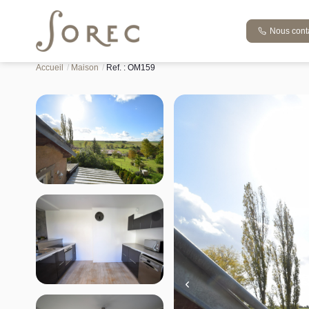
Nous cont
Vente maison 107 m², Malaucourt sur seille 57590Moselle
Accueil
Maison
Ref. : OM159