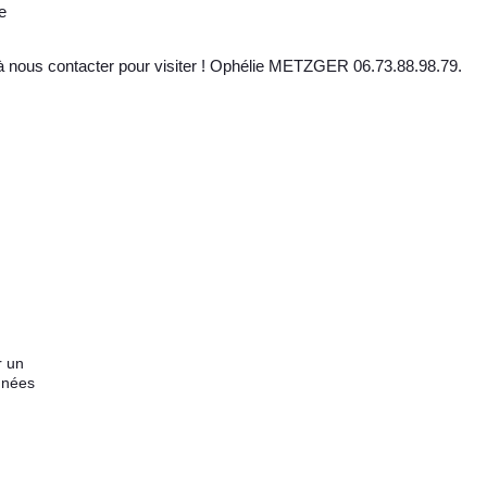
e
 à nous contacter pour visiter ! Ophélie METZGER 06.73.88.98.79.
r un
nnées