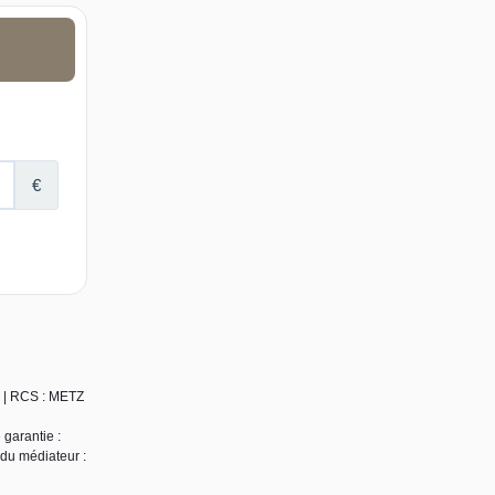
1 | RCS : METZ
 garantie :
 du médiateur :