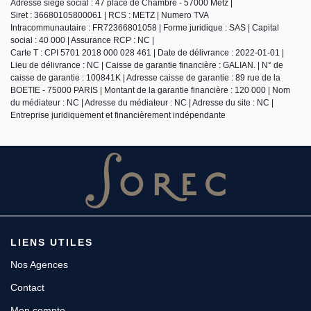
Adresse siège social : 47 place de Chambre - 57000 Metz |
Siret : 36680105800061 | RCS : METZ | Numero TVA
Intracommunautaire : FR72366801058 | Forme juridique : SAS | Capital
social : 40 000 | Assurance RCP : NC |
Carte T : CPI 5701 2018 000 028 461 | Date de délivrance : 2022-01-01 |
Lieu de délivrance : NC | Caisse de garantie financière : GALIAN. | N° de
caisse de garantie : 100841K | Adresse caisse de garantie : 89 rue de la
BOETIE - 75000 PARIS | Montant de la garantie financière : 120 000 | Nom
du médiateur : NC | Adresse du médiateur : NC | Adresse du site : NC |
Entreprise juridiquement et financièrement indépendante
LIENS UTILES
Nos Agences
Contact
Mon compte