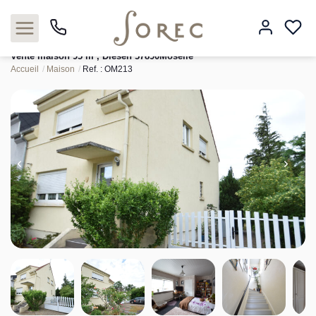
Vente maison 95 m², Diesen 57890Moselle
Accueil
Maison
Ref. : OM213
Acheter
Louer
Estimer
Neuf
Gestion
Syndic