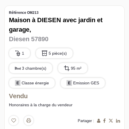
L’équipe sorec
Référence OM213
Maison à DIESEN avec jardin et
Recrutement
garage,
Diesen 57890
1
5 pièce(s)
3 chambre(s)
95 m²
E
Classe énergie
E
Emission GES
Vendu
Honoraires à la charge du vendeur
Partager :