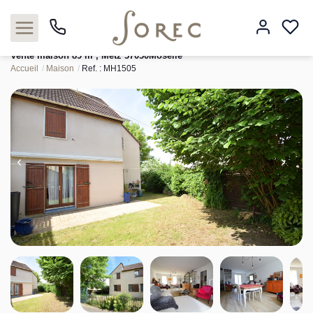
Vente maison 89 m², Metz 57050Moselle
Accueil
Maison
Ref. : MH1505
Acheter
Louer
Estimer
Neuf
Gestion
Syndic