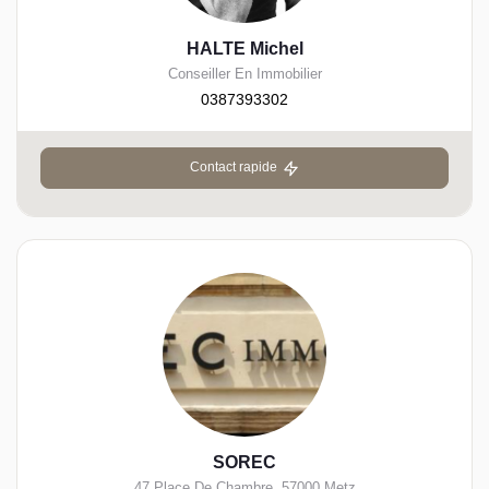
HALTE Michel
Conseiller En Immobilier
0387393302
Contact rapide
SOREC
47 Place De Chambre
,
57000
Metz