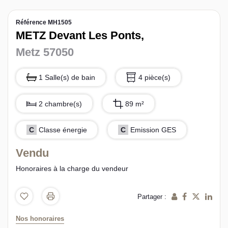
L’équipe sorec
Référence MH1505
METZ Devant Les Ponts,
Recrutement
Metz 57050
1 Salle(s) de bain
4 pièce(s)
2 chambre(s)
89 m²
C
Classe énergie
C
Emission GES
Vendu
Honoraires à la charge du vendeur
Partager :
Nos honoraires