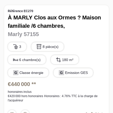
L’équipe sorec
Référence EC270
À MARLY Clos aux Ormes ? Maison
Recrutement
familiale /6 chambres,
Marly 57155
3
8 pièce(s)
6 chambre(s)
180 m²
G
Classe énergie
G
Emission GES
€440 000
**
honoraires inclus
€420 000
hors honoraires
Honoraires : 4.76% TTC à la charge de
l'acquéreur