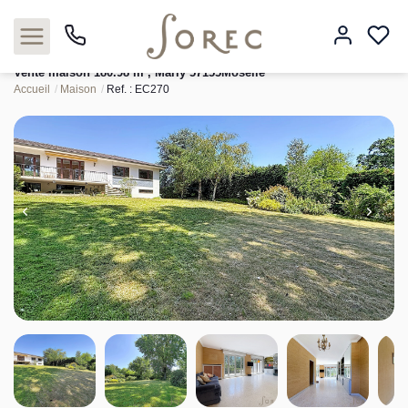
Vente maison 180.98 m², Marly 57155Moselle
Accueil
Maison
Ref. : EC270
Acheter
Louer
Estimer
Neuf
Gestion
Syndic