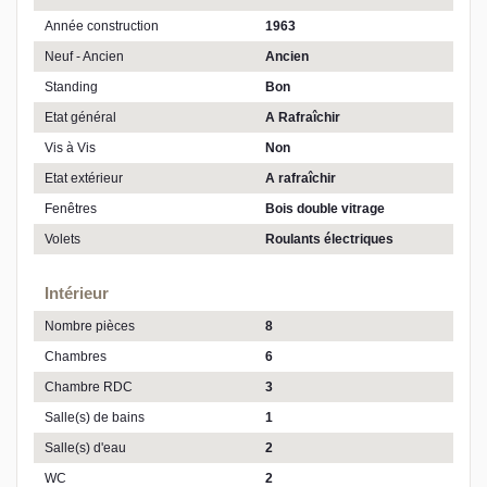
Année construction
1963
Neuf - Ancien
Ancien
Standing
Bon
Etat général
A Rafraîchir
Vis à Vis
Non
Etat extérieur
A rafraîchir
Fenêtres
Bois double vitrage
Volets
Roulants électriques
Intérieur
Nombre pièces
8
Chambres
6
Chambre RDC
3
Salle(s) de bains
1
Salle(s) d'eau
2
WC
2