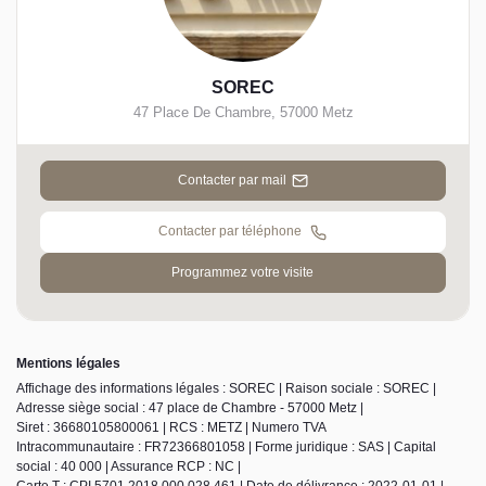
SOREC
47 Place De Chambre
,
57000
Metz
Contacter par mail
Contacter par téléphone
Programmez votre visite
Mentions légales
Affichage des informations légales : SOREC | Raison sociale : SOREC |
Adresse siège social : 47 place de Chambre - 57000 Metz |
Siret : 36680105800061 | RCS : METZ | Numero TVA
Intracommunautaire : FR72366801058 | Forme juridique : SAS | Capital
social : 40 000 | Assurance RCP : NC |
Carte T : CPI 5701 2018 000 028 461 | Date de délivrance : 2022-01-01 |