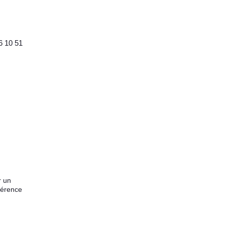
6 10 51
r un
férence