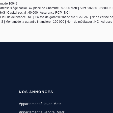
sont de 1004€.
Adresse siège social : 47 place de Chambre - 57000 Metz | Siret : 3668010580006
S | Capital social : 40 000 | Assurance RCP : NC |
ieu de délivrance : NC | Caisse de garantie financière : GALIAN. | N° de caisse de
S | Montant de la garantie financière : 120 000 | Nom du médiateur : NC | Adresse
NOS ANNONCES
Appartement à louer, Metz
Appartement à vendre, Metz