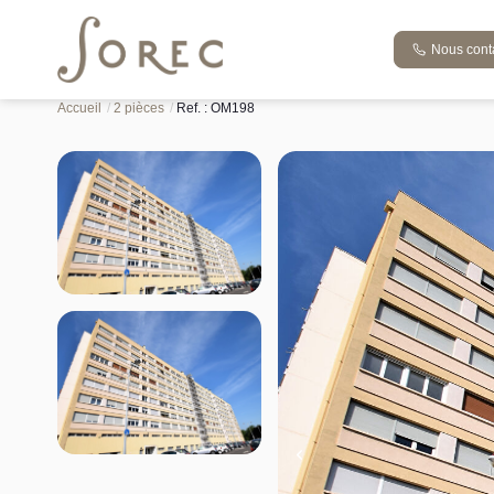
Nous cont
Vente appartement 28.44 m², Metz 57050Moselle
Accueil
2 pièces
Ref. : OM198