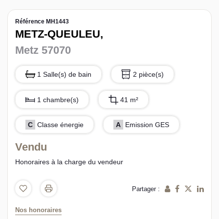
L’équipe sorec
Référence MH1443
METZ-QUEULEU,
Recrutement
Metz 57070
1 Salle(s) de bain
2 pièce(s)
1 chambre(s)
41 m²
C
Classe énergie
A
Emission GES
Vendu
Honoraires à la charge du vendeur
Partager :
Nos honoraires