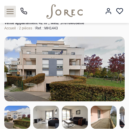
Vente appartement 41 m², Metz 57070Moselle
Accueil
2 pièces
Ref. : MH1443
Acheter
Louer
Estimer
Neuf
Gestion
Syndic