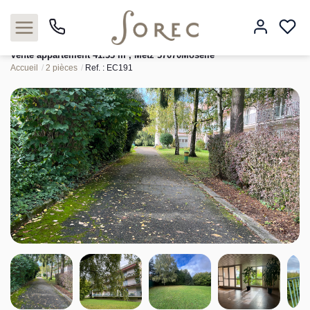
Vente appartement 41.33 m², Metz 57070Moselle
Accueil
2 pièces
Ref. : EC191
Acheter
Louer
Estimer
Neuf
Gestion
Syndic