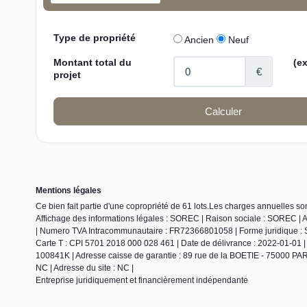
Mentions légales
Ce bien fait partie d'une copropriété de 61 lots.Les charges annuelles so
Affichage des informations légales : SOREC | Raison sociale : SOREC | 
| Numero TVA Intracommunautaire : FR72366801058 | Forme juridique : SA
Carte T : CPI 5701 2018 000 028 461 | Date de délivrance : 2022-01-01 | L
100841K | Adresse caisse de garantie : 89 rue de la BOETIE - 75000 PARI
NC | Adresse du site : NC |
Entreprise juridiquement et financièrement indépendante