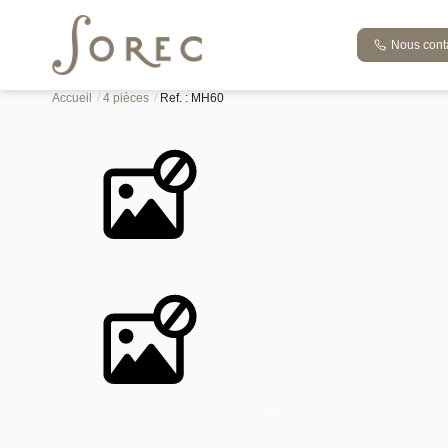
Nous cont
Vente appartement 76.88 m², Maizieres les metz 57280Moselle
Accueil
4 pièces
Ref. : MH60