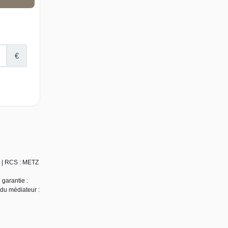
1 | RCS : METZ
 garantie :
 du médiateur :