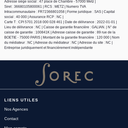
Adresse siège social : 47 place de Chambre - 57000 Metz |
Siret : 36680105800061 | RCS : METZ | Numero TVA
Intracommunautaire : FR72366801058 | Forme juridique : SAS | Capital
social : 40 000 | Assurance RCP : NC |
Carte T : CPI 5701 2018 000 028 461 | Date de délivrance : 2022-01-01 |
Lieu de délivrance : NC | Caisse de garantie financière : GALIAN. | N° de
caisse de garantie : 100841K | Adresse caisse de garantie : 89 rue de la
BOETIE - 75000 PARIS | Montant de la garantie financière : 120 000 | Nom
du médiateur : NC | Adresse du médiateur : NC | Adresse du site : NC |
Entreprise juridiquement et financièrement indépendante
LIENS UTILES
Nos Agences
Contact