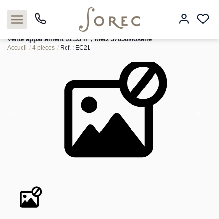
Vente appartement 81.33 m², Metz 57050Moselle
Accueil
4 pièces
Ref. : EC21
Acheter
Louer
Estimer
Neuf
Gestion
Syndic