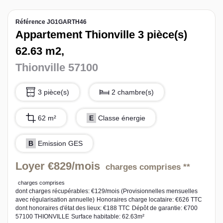
L’équipe sorec
Référence JG1GARTH46
Appartement Thionville 3 pièce(s)
Recrutement
62.63 m2,
Thionville 57100
3 pièce(s)
2 chambre(s)
62 m²
E
Classe énergie
B
Emission GES
Loyer €829/mois
charges comprises **
charges comprises
dont charges récupérables: €129/mois (Provisionnelles mensuelles
avec régularisation annuelle)
Honoraires charge locataire: €626 TTC
dont honoraires d'état des lieux: €188 TTC
Dépôt de garantie: €700
57100 THIONVILLE
Surface habitable: 62.63m²