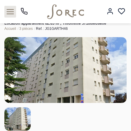
Location appartement 62.63 m², Thionville 57100Moselle
Accueil
3 pièces
Ref. : JG1GARTH46
Acheter
Louer
Estimer
Neuf
Gestion
Syndic