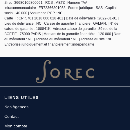
Siret : 36680105800061 | RCS : METZ | Numero TVA
Intracommunautaire : FR72366801058 | Forme juridique : SAS | Capital
social : 40 000 | Assurance RCP : NC |
Carte T : CPI 5701 2018 000 028 461 | Date de délivrance : 2022-01-01 |
Lieu de délivrance : NC | Caisse de garantie financière : GALIAN. | N° de
caisse de garantie : 100841K | Adresse caisse de garantie : 89 rue de la
BOETIE - 75000 PARIS | Montant de la garantie financière : 120 000 | Nom
du médiateur : NC | Adresse du médiateur : NC | Adresse du site : NC |
Entreprise juridiquement et financièrement indépendante
LIENS UTILES
Nos Agences
Contact
Mon compte