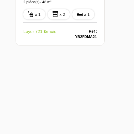
2 pièce(s) / 48 m²
x 1
x 2
x 1
Loyer 721 €/mois
Ref :
YB2FDMA21