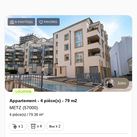
9 PHOTO(S)
FAVORIS
Jules
LOCATION
Appartement - 4 pièce(s) - 79 m2
METZ (57000)
4 pièce(s) / 79.36 m²
x 1
x 4
x 2