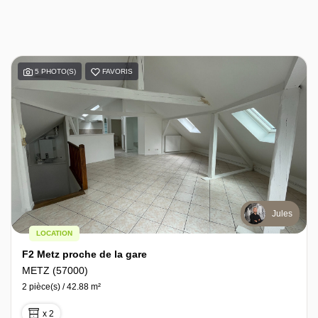
5 PHOTO(S)
FAVORIS
Jules
LOCATION
F2 Metz proche de la gare
METZ (57000)
2 pièce(s) / 42.88 m²
x 2