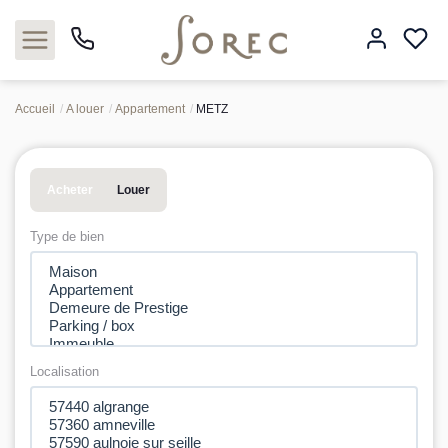
Accueil
A louer
Appartement
METZ
Acheter
Acheter
Louer
Louer
Type de bien
Estimer
Neuf
Gestion
Localisation
Syndic