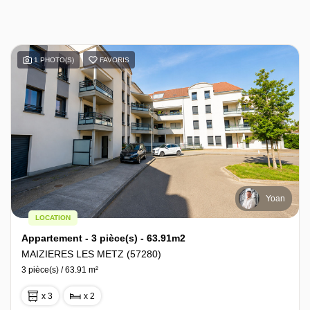
1 PHOTO(S)
FAVORIS
Yoan
LOCATION
Appartement - 3 pièce(s) - 63.91m2
MAIZIERES LES METZ (57280)
3 pièce(s) / 63.91 m²
x 3
x 2