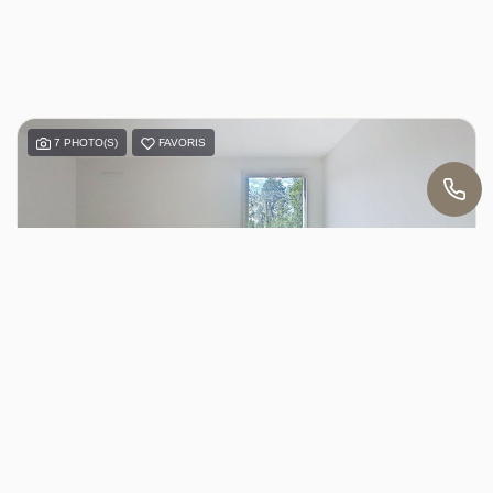
7 PHOTO(S)
FAVORIS
Jules
LOCATION
Appartement Longeville Les Metz 1 pièce 20.09 m2
LONGEVILLE LES METZ (57050)
1 pièce(s) / 20.09 m²