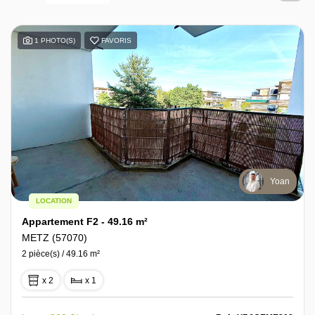
1 PHOTO(S)
FAVORIS
Yoan
LOCATION
Appartement F2 - 49.16 m²
METZ (57070)
2 pièce(s) / 49.16 m²
x 2
x 1