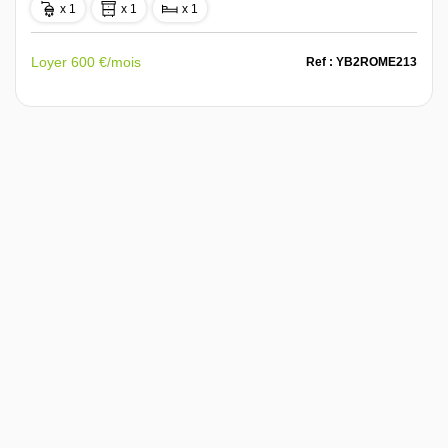
x 1
x 1
x 1
Loyer 600 €/mois
Ref : YB2ROME213