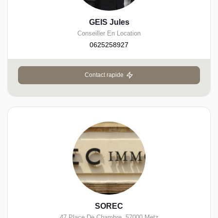
GEIS Jules
Conseiller En Location
0625258927
Contact rapide
SOREC
47 Place De Chambre
,
57000
Metz