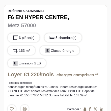
L’équipe sorec
Référence CA12MARME3
F6 EN HYPER CENTRE,
Recrutement
Metz 57000
6 pièce(s)
5 chambre(s)
163 m²
E
Classe énergie
E
Emission GES
Loyer €1 220/mois
charges comprises **
charges comprises
dont charges récupérables: €70/mois
Honoraires charge locataire:
€1 470 TTC
dont honoraires d'état des lieux: €490 TTC
Dépôt de
garantie: €1 150
57000 METZ
Surface habitable: 163.32m²
Partager :