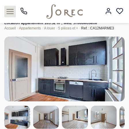
Location appartement 163.32 m², Metz 57000Moselle
Accueil
Appartements
A louer
5 pièces et +
Ref. : CA12MARME3
Acheter
Louer
Estimer
Neuf
Gestion
Syndic