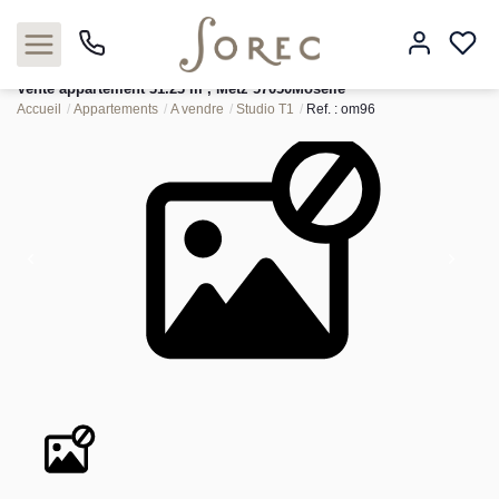
Vente appartement 31.23 m², Metz 57050Moselle
Accueil
Appartements
A vendre
Studio T1
Ref. : om96
Acheter
Louer
Estimer
Neuf
Gestion
Syndic