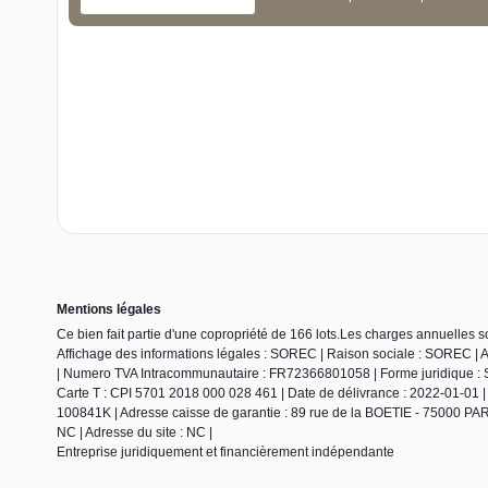
Mentions légales
Ce bien fait partie d'une copropriété de 166 lots.Les charges annuelles 
Affichage des informations légales : SOREC | Raison sociale : SOREC | 
| Numero TVA Intracommunautaire : FR72366801058 | Forme juridique : SA
Carte T : CPI 5701 2018 000 028 461 | Date de délivrance : 2022-01-01 | L
100841K | Adresse caisse de garantie : 89 rue de la BOETIE - 75000 PARI
NC | Adresse du site : NC |
Entreprise juridiquement et financièrement indépendante