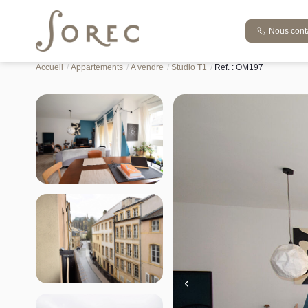
Nous cont
Vente appartement 41.75 m², Metz 57000Moselle
Accueil
Appartements
A vendre
Studio T1
Ref. : OM197