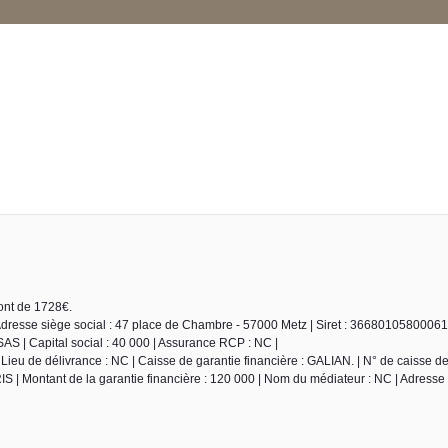
sont de 1728€.
Adresse siège social : 47 place de Chambre - 57000 Metz | Siret : 3668010580006
S | Capital social : 40 000 | Assurance RCP : NC |
ieu de délivrance : NC | Caisse de garantie financière : GALIAN. | N° de caisse de
S | Montant de la garantie financière : 120 000 | Nom du médiateur : NC | Adresse