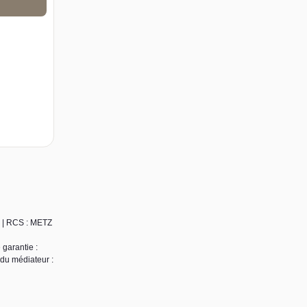
1 | RCS : METZ
 garantie :
 du médiateur :