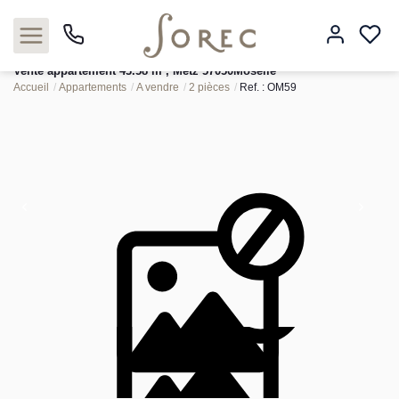
Vente appartement 43.58 m², Metz 57050Moselle
Accueil
Appartements
A vendre
2 pièces
Ref. : OM59
Acheter
Louer
Estimer
Neuf
Gestion
Syndic