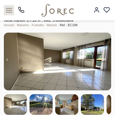
Vente maison 177.28 m², Metz 57000Moselle
Accueil
Maisons
A vendre
Maison
Ref. : EC199
Acheter
Louer
Estimer
Neuf
Gestion
Syndic