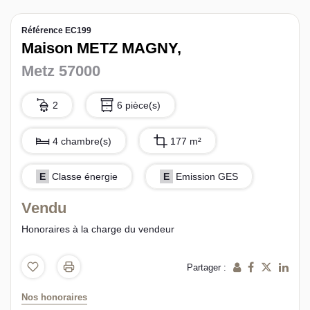
L’équipe sorec
Référence EC199
Maison METZ MAGNY,
Recrutement
Metz 57000
2
6 pièce(s)
4 chambre(s)
177 m²
E
Classe énergie
E
Emission GES
Vendu
Honoraires à la charge du vendeur
Partager :
Nos honoraires