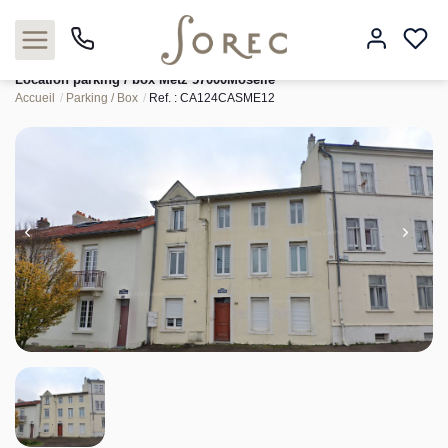
Location parking / box Metz 57000Moselle
Accueil
Parking / Box
Ref. : CA124CASME12
Acheter
Louer
Estimer
Neuf
Gestion
Syndic