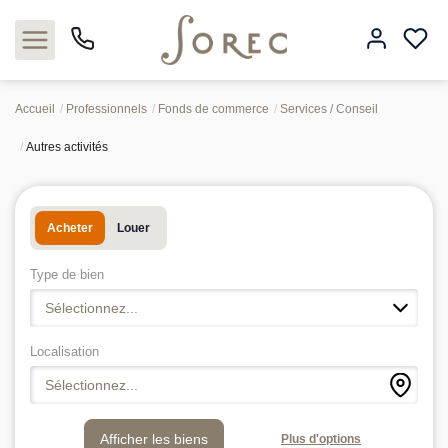
Accueil
Professionnels
Fonds de commerce
Services / Conseil
Autres activités
Acheter
Louer
Acheter
Louer
Estimer
Type de bien
Sélectionnez...
Neuf
Localisation
Gestion
Sélectionnez...
Syndic
Plus d'options