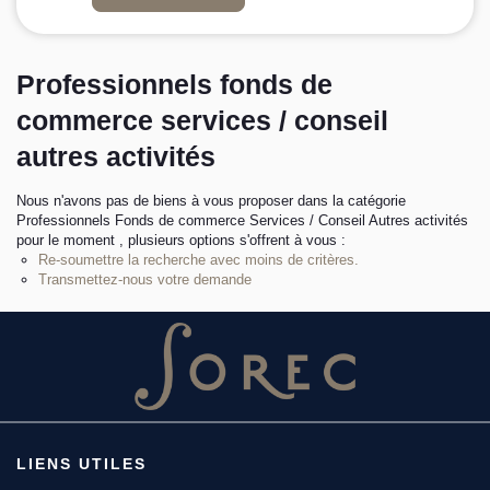
L’équipe sorec
Professionnels fonds de
Recrutement
commerce services / conseil
autres activités
Nous n'avons pas de biens à vous proposer dans la catégorie
Professionnels Fonds de commerce Services / Conseil Autres activités
pour le moment , plusieurs options s'offrent à vous :
Re-soumettre la recherche avec moins de critères.
Transmettez-nous votre demande
LIENS UTILES