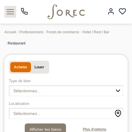
Accueil
Professionnels
Fonds de commerce
Hotel / Rest / Bar
Restaurant
Acheter
Louer
Acheter
Louer
Estimer
Type de bien
Sélectionnez...
Neuf
Localisation
Gestion
Sélectionnez...
Syndic
Plus d'options