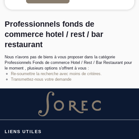
L’équipe sorec
Professionnels fonds de
Recrutement
commerce hotel / rest / bar
restaurant
Nous n'avons pas de biens à vous proposer dans la catégorie
Professionnels Fonds de commerce Hotel / Rest / Bar Restaurant pour
le moment , plusieurs options s'offrent à vous :
Re-soumettre la recherche avec moins de critères.
Transmettez-nous votre demande
LIENS UTILES