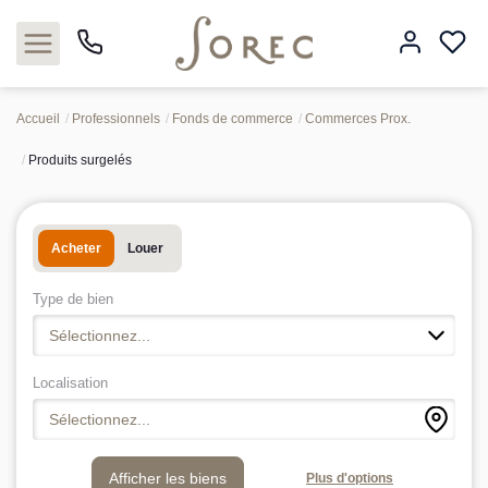
Accueil
Professionnels
Fonds de commerce
Commerces Prox.
Produits surgelés
Acheter
Louer
Acheter
Louer
Estimer
Type de bien
Sélectionnez...
Neuf
Localisation
Gestion
Sélectionnez...
Syndic
Plus d'options