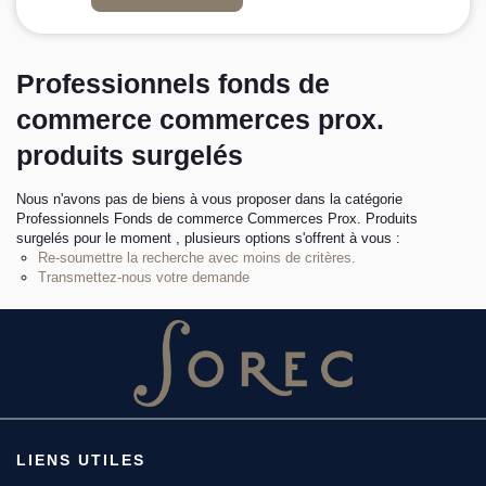
L’équipe sorec
Professionnels fonds de
Recrutement
commerce commerces prox.
produits surgelés
Nous n'avons pas de biens à vous proposer dans la catégorie
Professionnels Fonds de commerce Commerces Prox. Produits
surgelés pour le moment , plusieurs options s'offrent à vous :
Re-soumettre la recherche avec moins de critères.
Transmettez-nous votre demande
LIENS UTILES