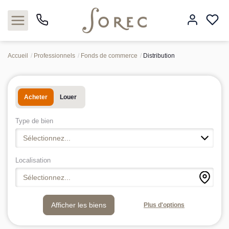
Accueil
Professionnels
Fonds de commerce
Distribution
Acheter
Acheter
Louer
Louer
Type de bien
Estimer
Sélectionnez...
Neuf
Localisation
Sélectionnez...
Gestion
Plus d'options
Syndic