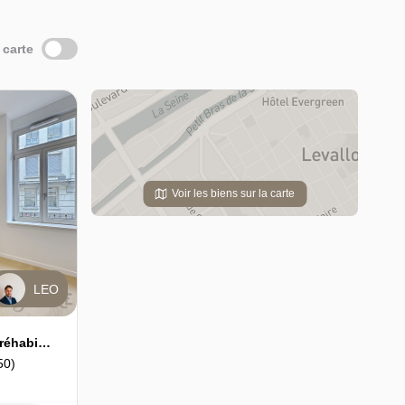
 carte
Voir les biens sur la carte
LEO
MONTIGNY-LÈS-METZ - T2 réhabilité de standing - Livré clé en main - Éligible Denormandie
50)