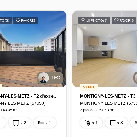
TO(S)
FAVORIS
10 PHOTO(S)
FAVORIS
LEO
VENTE
MONTIGNY-LÈS-METZ - T2 d'exception de 43 m² avec belle terrasse - État neuf
NY LES METZ (57950)
MONTIGNY LES METZ (579
 / 43.35 m²
3 pièce(s) / 57.63 m²
1
x 2
x 1
x 1
x 3