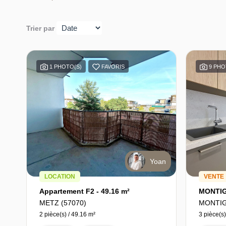
Trier par
1 PHOTO(S)
FAVORIS
9 PHO
Yoan
LOCATION
VENTE
Appartement F2 - 49.16 m²
METZ (57070)
MONTIG
2 pièce(s) / 49.16 m²
3 pièce(s)