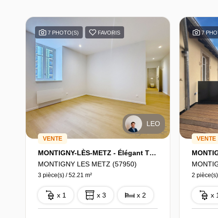
7 PHOTO(S)
FAVORIS
7 PHO
LEO
VENTE
VENTE
MONTIGNY-LÈS-METZ - Élégant T3 de 52 m² Carrez - Bâtiment de caractère réhabilité à neuf
MONTIGNY LES METZ (57950)
MONTIG
3 pièce(s) / 52.21 m²
2 pièce(s)
x 1
x 3
x 2
x 