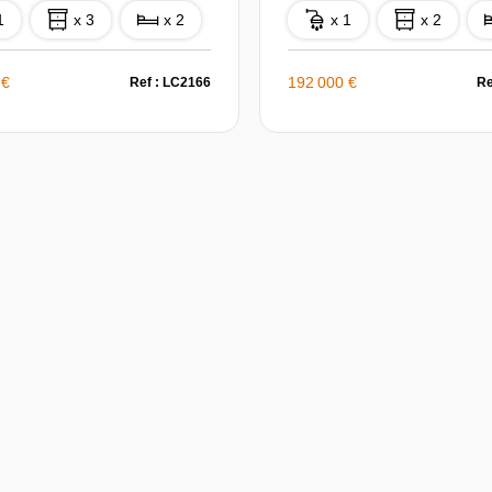
1
x 3
x 2
x 1
x 2
 €
192 000 €
Ref : LC2166
Re