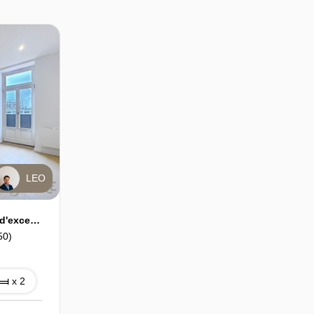
LEO
MONTIGNY-LÈS-METZ - T3 d'exception de 57.63 m² avec grande terrasse - État neuf
50)
x 2