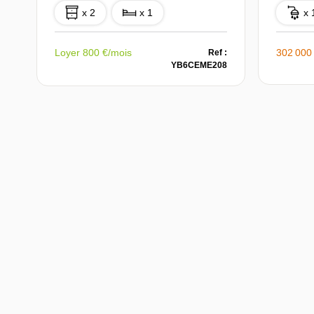
x 2
x 1
x 
Loyer 800 €/mois
302 000
Ref :
YB6CEME208