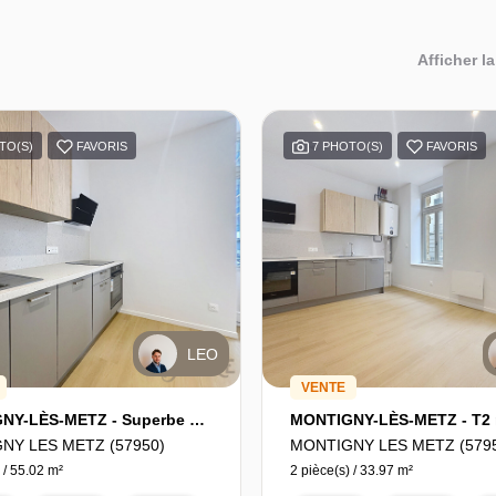
Afficher la
TO(S)
FAVORIS
7 PHOTO(S)
FAVORIS
LEO
VENTE
MONTIGNY-LÈS-METZ - Superbe 3 pièces réhabilité avec balcon
NY LES METZ (57950)
MONTIGNY LES METZ (579
 / 55.02 m²
2 pièce(s) / 33.97 m²