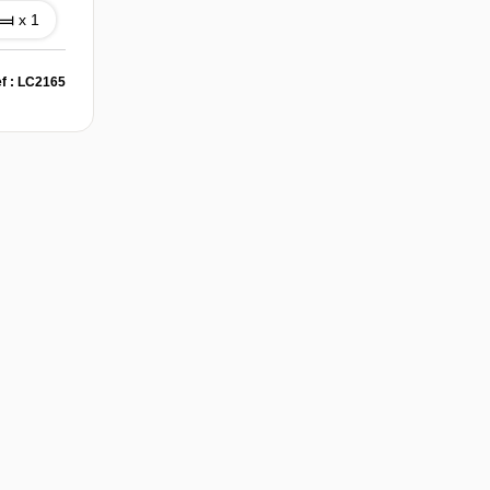
x 1
f : LC2165