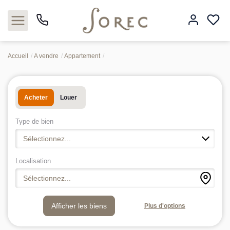
Accueil
A vendre
Appartement
Acheter
Acheter
Louer
Louer
Type de bien
Estimer
Sélectionnez...
Neuf
Localisation
Sélectionnez...
Gestion
Plus d'options
Syndic