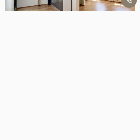
Michel
VENTE
ROSSELANGE ? Dernier étage, 3 chambres et beau potentiel !
ROSSELANGE (57780)
5 pièce(s) / 117.7 m²
x 5
x 3
88 000 €
Ref : MH2161