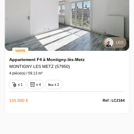
LEO
VENTE
Appartement F4 à Montigny-lès-Metz
MONTIGNY LES METZ (57950)
4 pièce(s) / 59.13 m²
x 1
x 4
x 2
155 000 €
Ref : LC2164