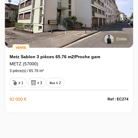
Emilie
VENTE
Metz Sablon 3 pièces 65.76 m2/Proche gare
METZ (57000)
3 pièce(s) / 65.76 m²
x 1
x 3
x 2
92 000 €
Ref : EC274