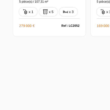
5 pièce(s) / 107.31 m²
5 pièce(s)
x 1
x 5
x 3
x 
279 000 €
169 000
Ref : LC2052