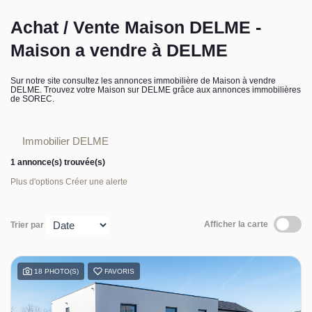
L’équipe sorec
Achat / Vente Maison DELME -
Maison a vendre à DELME
Recrutement
Sur notre site consultez les annonces immobilière de Maison à vendre
DELME. Trouvez votre Maison sur DELME grâce aux annonces immobilières
de SOREC.
Immobilier DELME
1 annonce(s) trouvée(s)
Plus d'options
Créer une alerte
Afficher la carte
Trier par
18 PHOTO(S)
FAVORIS