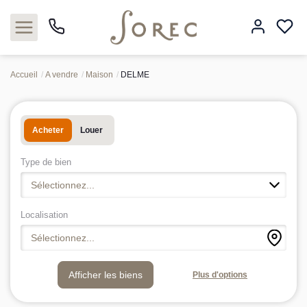
Accueil
A vendre
Maison
DELME
Acheter
Acheter
Louer
Louer
Type de bien
Estimer
Sélectionnez...
Neuf
Localisation
Sélectionnez...
Gestion
Plus d'options
Syndic