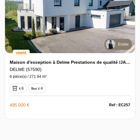
Emilie
VENTE
Maison d'exception à Delme Prestations de qualité /JARDIN/GARAGE
DELME (57590)
6 pièce(s) / 271.94 m²
x 6
x 4
495 000 €
Ref : EC257