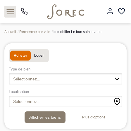
Accueil
Recherche par ville
immobilier Le ban saint martin
Acheter
Acheter
Louer
Louer
Type de bien
Estimer
Sélectionnez...
Neuf
Localisation
Sélectionnez...
Gestion
Plus d'options
Syndic