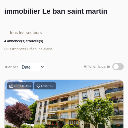
L’équipe sorec
immobilier Le ban saint martin
Recrutement
Tous les secteurs
4 annonce(s) trouvée(s)
Plus d'options
Créer une alerte
Afficher la carte
Trier par
1 PHOTO(S)
FAVORIS