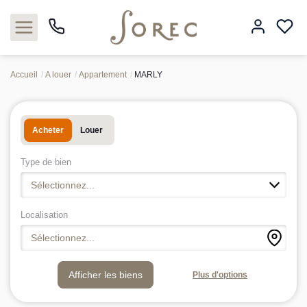
Accueil
A louer
Appartement
MARLY
Acheter
Acheter
Louer
Louer
Type de bien
Estimer
Sélectionnez...
Neuf
Localisation
Sélectionnez...
Gestion
Plus d'options
Syndic