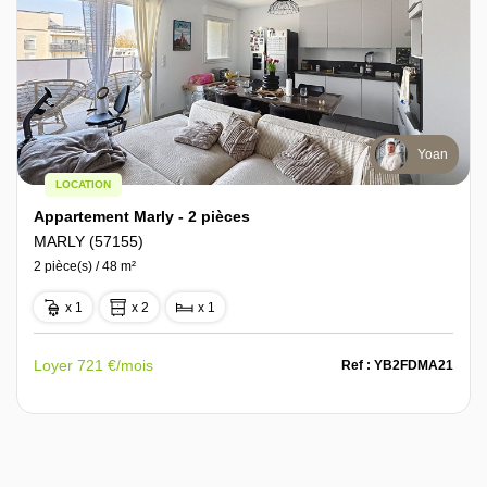
Yoan
LOCATION
Appartement Marly - 2 pièces
MARLY (57155)
2 pièce(s) / 48 m²
x 1
x 2
x 1
Loyer 721 €/mois
Ref : YB2FDMA21