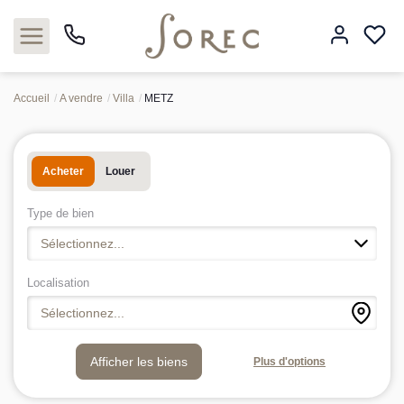
Accueil
A vendre
Villa
METZ
Acheter
Acheter
Louer
Louer
Type de bien
Estimer
Sélectionnez...
Neuf
Localisation
Sélectionnez...
Gestion
Plus d'options
Syndic