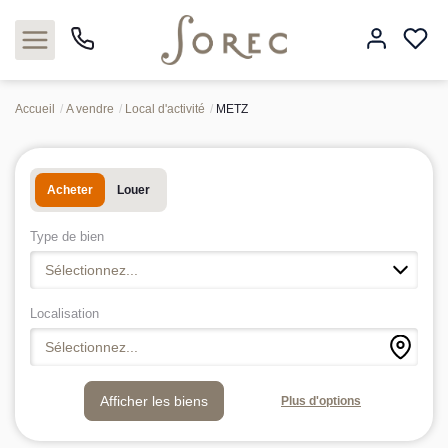
Accueil
A vendre
Local d'activité
METZ
Acheter
Acheter
Louer
Louer
Type de bien
Estimer
Sélectionnez...
Neuf
Localisation
Sélectionnez...
Gestion
Plus d'options
Syndic