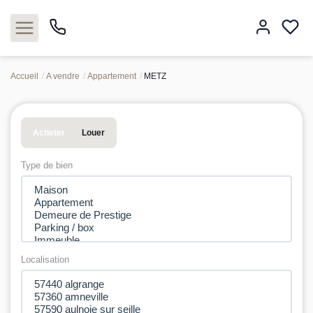
Accueil
A vendre
Appartement
METZ
Acheter
Acheter
Louer
Louer
Type de bien
Estimer
Neuf
Gestion
Localisation
Syndic