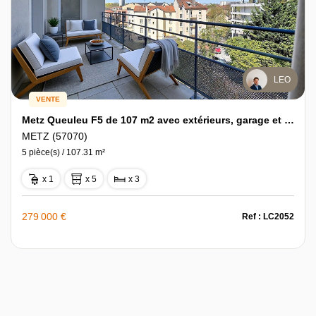
LEO
VENTE
Metz Queuleu F5 de 107 m2 avec extérieurs, garage et parking
METZ (57070)
5 pièce(s) / 107.31 m²
x 1
x 5
x 3
279 000 €
Ref : LC2052