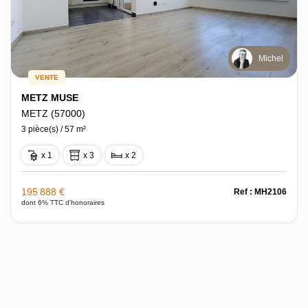
Michel
VENTE
METZ MUSE
METZ (57000)
3 pièce(s) / 57 m²
x 1
x 3
x 2
195 888 €
Ref : MH2106
dont 6% TTC d'honoraires