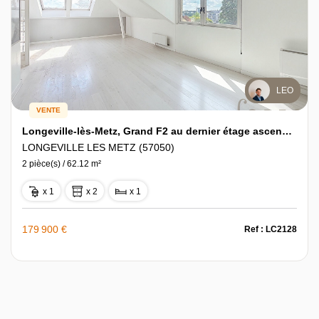
LEO
VENTE
Longeville-lès-Metz, Grand F2 au dernier étage ascenseur, terrasse, stationnement
LONGEVILLE LES METZ (57050)
2 pièce(s) / 62.12 m²
x 1
x 2
x 1
179 900 €
Ref : LC2128