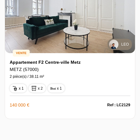
LEO
VENTE
Appartement F2 Centre-ville Metz
METZ (57000)
2 pièce(s) / 38.11 m²
x 1
x 2
x 1
140 000 €
Ref : LC2129