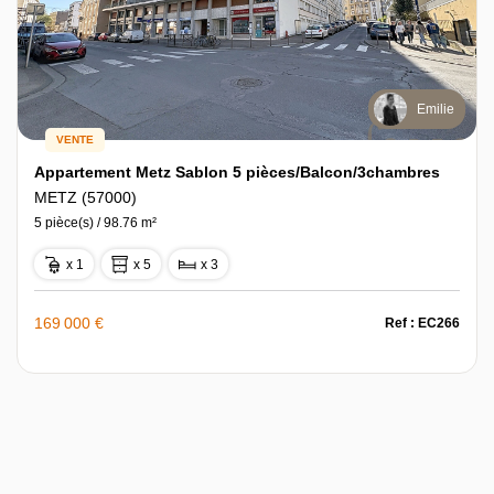
Emilie
VENTE
Appartement Metz Sablon 5 pièces/Balcon/3chambres
METZ (57000)
5 pièce(s) / 98.76 m²
x 1
x 5
x 3
169 000 €
Ref : EC266