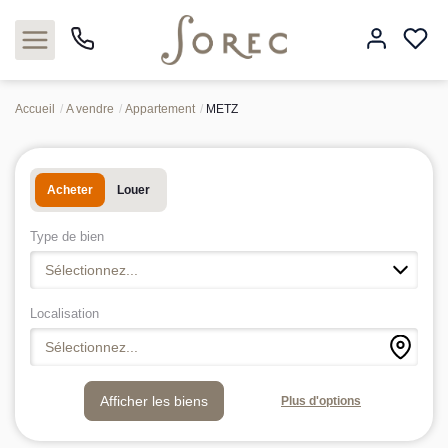
Accueil
A vendre
Appartement
METZ
Acheter
Acheter
Louer
Louer
Type de bien
Estimer
Sélectionnez...
Neuf
Localisation
Sélectionnez...
Gestion
Plus d'options
Syndic