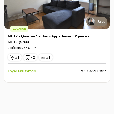
Jules
LOCATION
METZ - Quartier Sablon - Appartement 2 pièces
METZ (57000)
2 pièce(s) / 55.07 m²
x 1
x 2
x 1
Loyer 680 €/mois
Ref : CA35PDME2