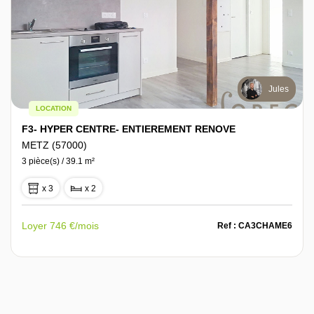
Jules
LOCATION
F3- HYPER CENTRE- ENTIEREMENT RENOVE
METZ (57000)
3 pièce(s) / 39.1 m²
x 3
x 2
Loyer 746 €/mois
Ref : CA3CHAME6