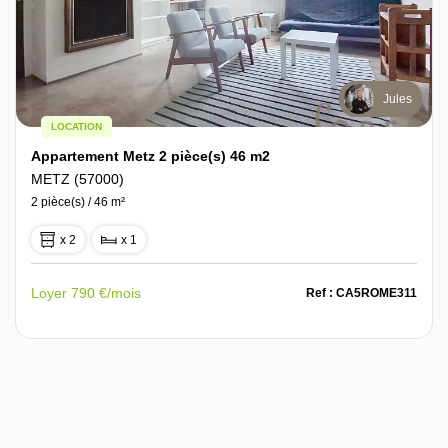
Jules
LOCATION
Appartement Metz 2 pièce(s) 46 m2
METZ (57000)
2 pièce(s) / 46 m²
x 2
x 1
Loyer 790 €/mois
Ref : CA5ROME311