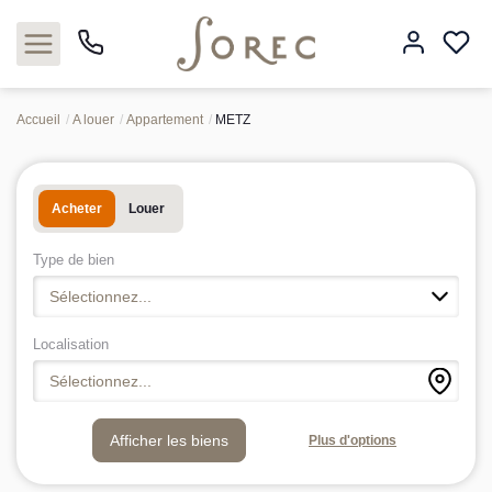
Accueil
A louer
Appartement
METZ
Acheter
Acheter
Louer
Louer
Type de bien
Estimer
Sélectionnez...
Neuf
Localisation
Sélectionnez...
Gestion
Plus d'options
Syndic