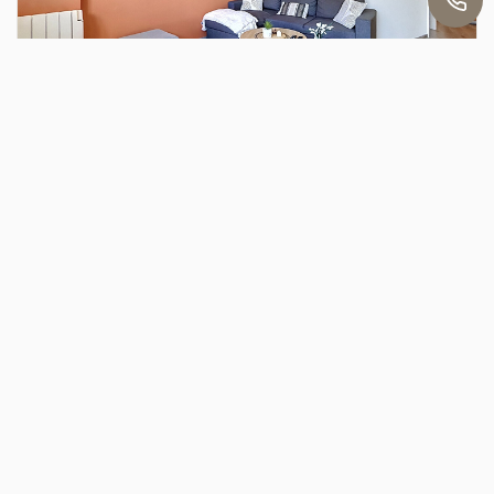
Yoan
LOCATION
Appartement meublé - 2 pièce(s) - 39.13 m2 !
METZ (57000)
2 pièce(s) / 39.13 m²
x 1
x 2
x 1
Loyer 730 €/mois
Ref : YB28MAME128