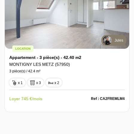
Jules
LOCATION
Appartement - 3 pièce(s) - 42.40 m2
MONTIGNY LES METZ (57950)
3 pièce(s) / 42.4 m²
x 1
x 3
x 2
Loyer 745 €/mois
Ref : CA2FREMLM4