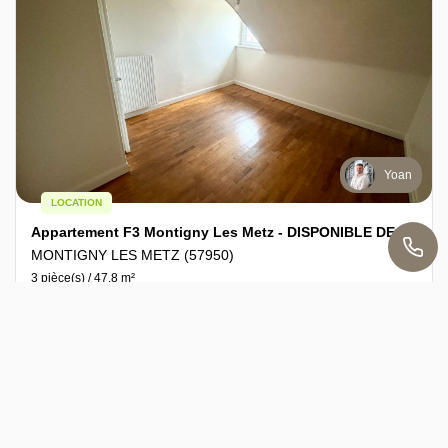
Yoan
LOCATION
Appartement F3 Montigny Les Metz - DISPONIBLE DE SUITE !
MONTIGNY LES METZ (57950)
3 pièce(s) / 47.8 m²
x 3
x 2
Loyer 570 €/mois
Ref : YB39GIMO4