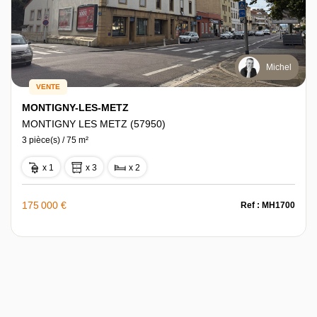
Michel
VENTE
MONTIGNY-LES-METZ
MONTIGNY LES METZ (57950)
3 pièce(s) / 75 m²
x 1
x 3
x 2
175 000 €
Ref : MH1700