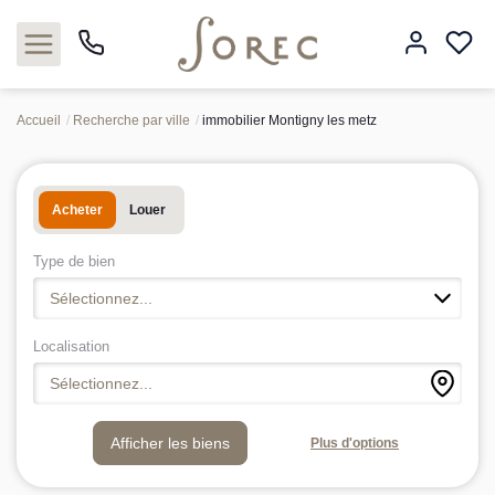
Accueil
Recherche par ville
immobilier Montigny les metz
Acheter
Acheter
Louer
Louer
Type de bien
Estimer
Sélectionnez...
Neuf
Localisation
Sélectionnez...
Gestion
Plus d'options
Syndic