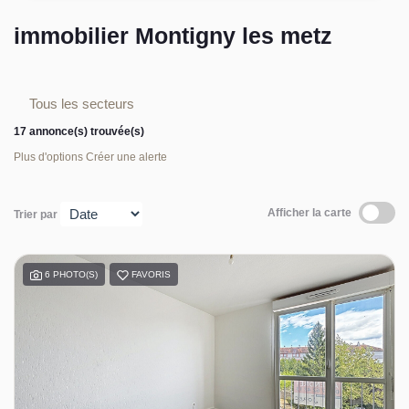
L’équipe sorec
immobilier Montigny les metz
Recrutement
Tous les secteurs
17 annonce(s) trouvée(s)
Plus d'options
Créer une alerte
Afficher la carte
Trier par
6 PHOTO(S)
FAVORIS