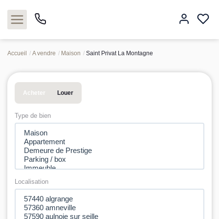
Accueil
A vendre
Maison
Saint Privat La Montagne
Acheter
Acheter
Louer
Louer
Type de bien
Estimer
Neuf
Gestion
Localisation
Syndic